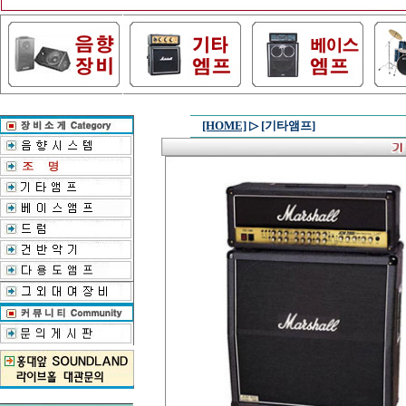
[HOME]
▷
[기타앰프]