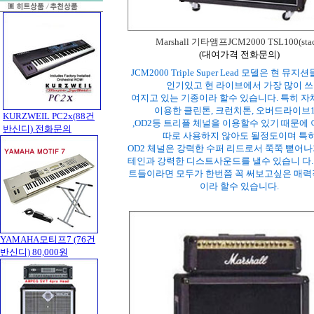
Marshall 기타앰프JCM2000 TSL100(stac
(대여가격 전화문의)
JCM2000 Triple Super Lead 모델은 현 뮤
인기있고 현 라이브에서 가장 많이 쓰
여지고 있는 기종이라 할수 있습니다. 특히 자
이용한 클린톤, 크런치톤, 오버드라이브
KURZWEIL PC2x(88건
,OD2등 트리플 체널을 이용할수 있기 때문에
반신디) 전화문의
따로 사용하지 않아도 될정도이며 특
OD2 체널은 강력한 수퍼 리드로서 쭉쭉 뻗어
테인과 강력한 디스트사운드를 낼수 있습니 다
트들이라면 모두가 한번쯤 꼭 써보고싶은 매력
이라 할수 있습니다.
YAMAHA모티프7 (76건
반신디)
80,000원