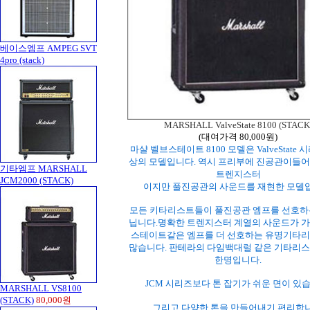
베이스엠프 AMPEG SVT
4pro (stack)
MARSHALL
ValveS
tate
8100 (STACK
(대여가격 80,000원)
마샬 벨브스테이트 8100 모델은 ValveState 
상의 모델입니다. 역시 프리부에 진공관이
들어
기타엠프 MARSHALL
트렌지스터
JCM2000 (STACK)
이지만 풀진공관의 사운드를 재현한 모델
모든 키타리스트들이 풀진공관 엠프를 선호하
닙니다.명확한 트렌지스터 계열의 사운드가 가
스테이트같은 엠프를 더 선호하는 유명기타
많습니다. 판테라의 다임백대럴 같은 기타리스
한명입니다.
JCM 시리즈보다 톤 잡기가 쉬운 면이 있
MARSHALL VS8100
(STACK)
80,000원
그리고 다양한 톤을 만들어내기 편리합니