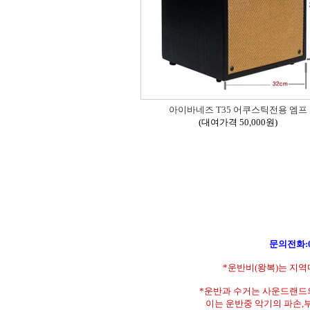
아이바네즈 T35 어쿠스틱전용 엠프
(대여가격 50,000원)
문의전화:02
*운반비(왕복)는 지역
*운반과 수거는 사운드랜드의
이는 운반중 악기의 파손,