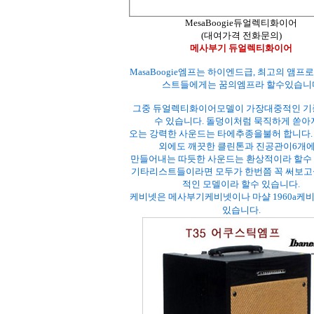
MesaBoogie듀얼렉티화이어
(대여가격 전화문의)
메사부기 듀얼렉티화이어
MasaBoogie엠프는 하이엔드급, 최고의 앰프
스트들에게는 꿈의엠프라 할수있습니
그중 듀얼렉티화이어모델이 가장대중적인 기
수 있습니다. 돌덩이처럼 묵직하게 쏟아
오는 강력한 사운드는 타에추종을불허 합니다.
외에도 깨끗한 클린톤과 진공관이6개
만들어내는 따듯한 사운드는 환상적이라 할수 
기타리스트들이라면 모두가 한번쯤 꼭 써보고
적인 모델이라 할수 있습니다.
케비넷은 메사부기케비넷이나 마샬 1960a케
있습니다.