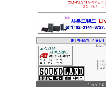
반납지연,등의 우려로 집적
또한 세팅서비스해
홈
ㅣ
회사소게
ㅣ
이용안내
Email